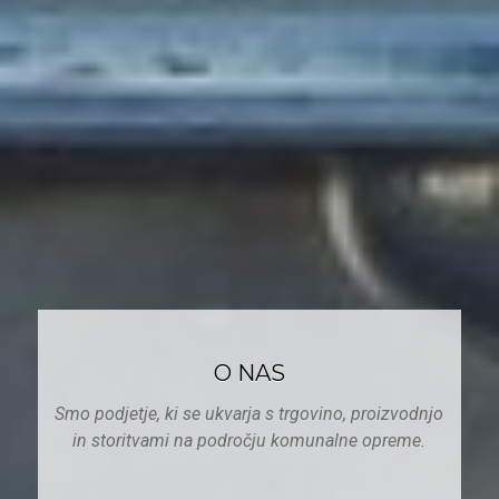
O NAS
Smo podjetje, ki se ukvarja s trgovino, proizvodnjo
in storitvami na področju komunalne opreme.