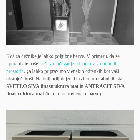
Koš za dežnike je lahko poljubne barve. V primeru, da že
uporabljate naše
koše za ločevanje odpadkov v notranjih
prostorih
, ga lahko pripravimo v enakih odtenkih kot vaši
obstoječi koši. Najbolj priljubljeni barvi pri uporabnikih sta
SVETLO SIVA finastruktura mat
in
ANTRACIT SIVA
finastruktura mat
(telo in pokrov enake barve).