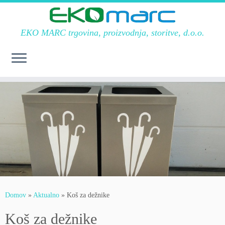
EKO MARC trgovina, proizvodnja, storitve, d.o.o.
Skoči
na
vsebino
Domov
»
Aktualno
»
Koš za dežnike
Koš za dežnike