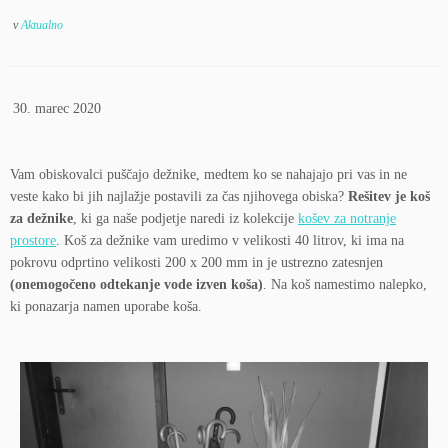
v
Aktualno
|
30. marec 2020
|
Vam obiskovalci puščajo dežnike, medtem ko se nahajajo pri vas in ne
veste kako bi jih najlažje postavili za čas njihovega obiska?
Rešitev je koš
za dežnike
, ki ga naše podjetje naredi iz kolekcije
košev za notranje
prostore
. Koš za dežnike vam uredimo v velikosti 40 litrov, ki ima na
pokrovu odprtino velikosti 200 x 200 mm in je ustrezno zatesnjen
(onemogočeno odtekanje vode izven koša)
. Na koš namestimo nalepko,
ki ponazarja namen uporabe koša.