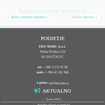
Navigacija med prispevki
←
Ročne pobiralke odpadkov
Koš za rokavice
→
PODJETJE
EKO MARC d.o.o.
Velika Pirešica 12d
SI-3310 ŽALEC
tel.:
+386 3 572 81 86
mob.:
+386 41 262 968
e-pošta:
info@eko-marc.si
AKTUALNO
Srečno 2026!
Ponudba zabojev za pesek/sol