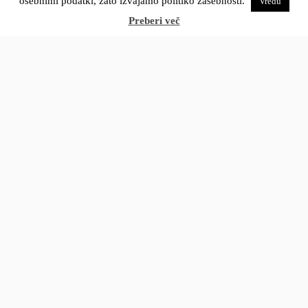
osebnimi podatki, zato izvajamo politiko zasebnosti.
Vredu
Preberi več