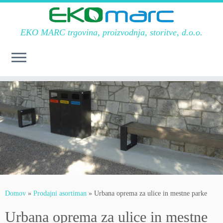
EKO MARC trgovina, proizvodnja, storitve, d.o.o.
Skoči
na
vsebino
Domov
»
Prodajni asortiman
»
Urbana oprema za ulice in mestne parke
Urbana oprema za ulice in mestne