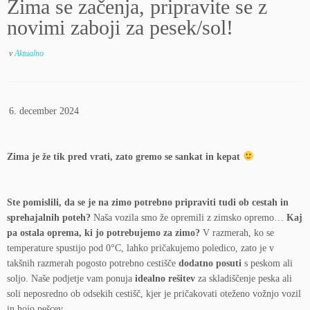
Zima se začenja, pripravite se z
novimi zaboji za pesek/sol!
v
Aktualno
|
6. december 2024
|
Zima je že tik pred vrati, zato gremo se sankat in kepat
Ste pomislili, da se je na zimo potrebno pripraviti tudi ob cestah in
sprehajalnih poteh?
Naša vozila smo že opremili z zimsko opremo…
Kaj
pa ostala oprema, ki jo potrebujemo za zimo?
V razmerah, ko se
temperature spustijo pod 0°C, lahko pričakujemo poledico, zato je v
takšnih razmerah pogosto potrebno cestišče
dodatno posuti
s peskom ali
soljo. Naše podjetje vam ponuja
idealno rešitev
za skladiščenje peska ali
soli neposredno ob odsekih cestišč, kjer je pričakovati oteženo vožnjo vozil
in hojo pešcev.