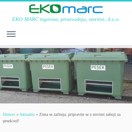
EKO MARC trgovina, proizvodnja, storitve, d.o.o.
Skoči
na
vsebino
Domov
»
Aktualno
»
Zima se začenja, pripravite se z novimi zaboji za
pesek/sol!