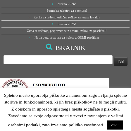
Srečno 2026!
Ponudba zabojev za pesek/sol
Korita za rože so odlična rešitev za terase lokalov
Srečno 2025!
Zima se začenja, pripravite se z novimi zaboji za pesek/sol!
Nova verzija stojala za kolesa z GUMI profilom
ISKALNIK
Išči:
Spletno mesto uporablja piškotke z namenom zagotavljanja spletne
storitve in funkcionalnosti, ki jih brez piškotkov ne bi mogli nuditi.
Z obiskom in uporabo spletnega mesta soglašate s piškotki.
Zavedamo se svoje odgovornosti v zvezi z ravnanjem z vašimi
osebnimi podatki, zato izvajamo politiko zasebnosti.
Vredu