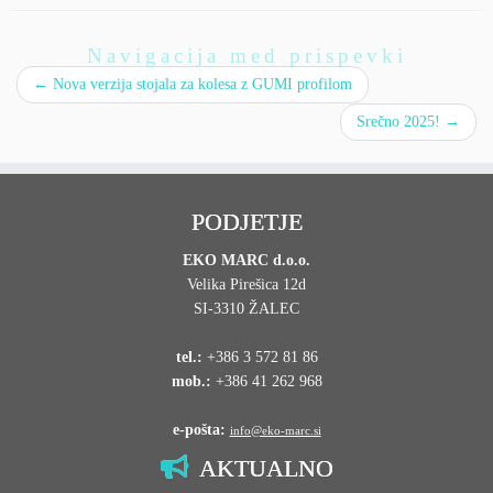
Navigacija med prispevki
←
Nova verzija stojala za kolesa z GUMI profilom
Srečno 2025!
→
PODJETJE
EKO MARC d.o.o.
Velika Pirešica 12d
SI-3310 ŽALEC
tel.:
+386 3 572 81 86
mob.:
+386 41 262 968
e-pošta:
info@eko-marc.si
AKTUALNO