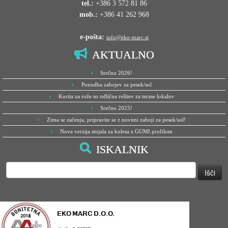
tel.:
+386 3 572 81 86
mob.:
+386 41 262 968
e-pošta:
info@eko-marc.si
AKTUALNO
Srečno 2026!
Ponudba zabojev za pesek/sol
Korita za rože so odlična rešitev za terase lokalov
Srečno 2025!
Zima se začenja, pripravite se z novimi zaboji za pesek/sol!
Nova verzija stojala za kolesa z GUMI profilom
ISKALNIK
Išči: