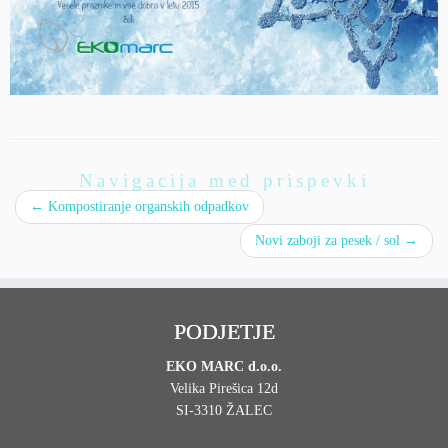
Navigacija med prispevki
←
Kompostiranje organskih odpadkov
Novi zaboji za pesek / sol
→
PODJETJE
EKO MARC d.o.o.
Velika Pirešica 12d
SI-3310 ŽALEC