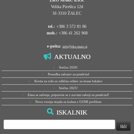
EKO MARC d.o.o.
Velika Pirešica 12d
SI-3310 ŽALEC
tel.:
+386 3 572 81 86
mob.:
+386 41 262 968
e-pošta:
info@eko-marc.si
AKTUALNO
Srečno 2026!
Ponudba zabojev za pesek/sol
Korita za rože so odlična rešitev za terase lokalov
Srečno 2025!
Zima se začenja, pripravite se z novimi zaboji za pesek/sol!
Nova verzija stojala za kolesa z GUMI profilom
ISKALNIK
Išči: