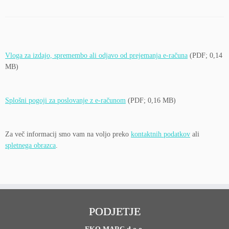
Vloga za izdajo, spremembo ali odjavo od prejemanja e-računa
(PDF; 0,14
MB)
Splošni pogoji za poslovanje z e-računom
(PDF; 0,16 MB)
Za več informacij smo vam na voljo preko
kontaktnih podatkov
ali
spletnega obrazca
.
PODJETJE