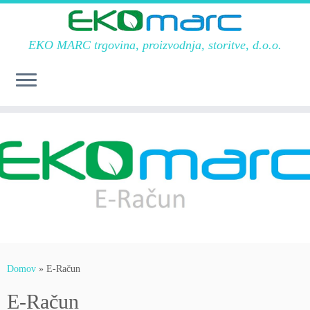
EKO MARC trgovina, proizvodnja, storitve, d.o.o.
Skoči
na
vsebino
Domov
»
E-Račun
E-Račun