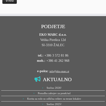
PODJETJE
EKO MARC d.o.o.
Velika Pirešica 12d
SI-3310 ŽALEC
tel.:
+386 3 572 81 86
mob.:
+386 41 262 968
e-pošta:
info@eko-marc.si
AKTUALNO
Srečno 2026!
Ponudba zabojev za pesek/sol
Korita za rože so odlična rešitev za terase lokalov
Srečno 2025!