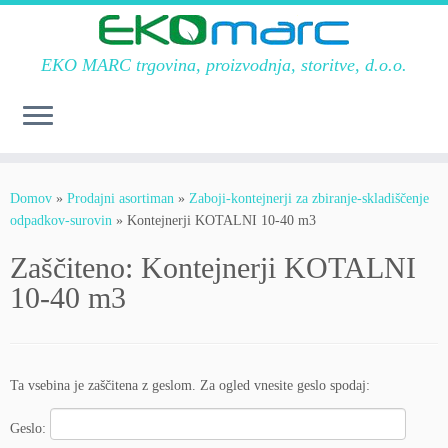
EKO MARC trgovina, proizvodnja, storitve, d.o.o.
Skoči
na
Domov
»
Prodajni asortiman
»
Zaboji-kontejnerji za zbiranje-skladiščenje
vsebino
odpadkov-surovin
»
Kontejnerji KOTALNI 10-40 m3
Zaščiteno: Kontejnerji KOTALNI
10-40 m3
Ta vsebina je zaščitena z geslom. Za ogled vnesite geslo spodaj:
Geslo: