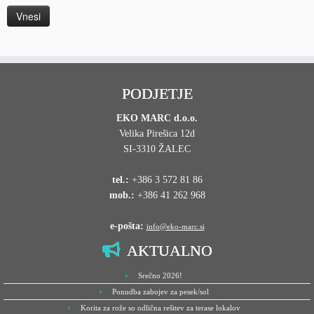
PODJETJE
EKO MARC d.o.o.
Velika Pirešica 12d
SI-3310 ŽALEC
tel.:
+386 3 572 81 86
mob.:
+386 41 262 968
e-pošta:
info@eko-marc.si
AKTUALNO
Srečno 2026!
Ponudba zabojev za pesek/sol
Korita za rože so odlična rešitev za terase lokalov