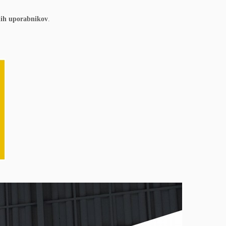
ih uporabnikov
.