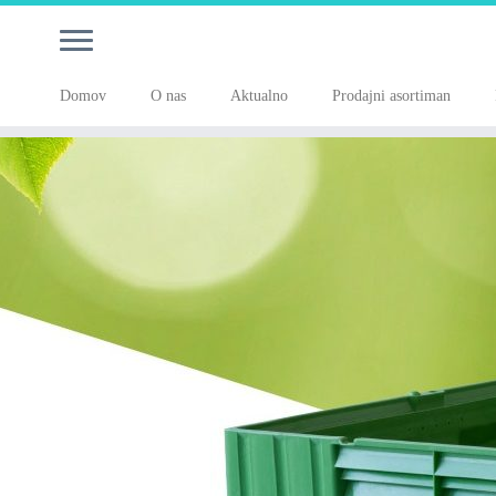
Domov
O nas
Aktualno
Prodajni asortiman
Skoči
na
vsebino