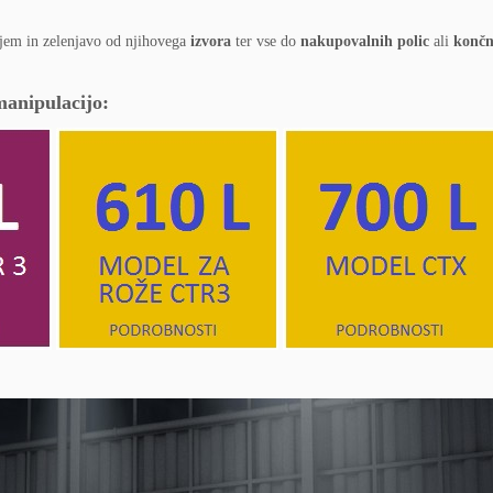
djem in zelenjavo od njihovega
izvora
ter vse do
nakupovalnih polic
ali
končn
manipulacijo: