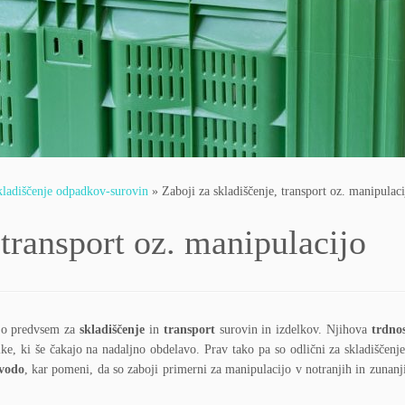
skladiščenje odpadkov-surovin
»
Zaboji za skladiščenje, transport oz. manipulaci
 transport oz. manipulacijo
jajo predvsem za
skladiščenje
in
transport
surovin in izdelkov. Njihova
trdno
lke, ki še čakajo na nadaljno obdelavo.
Prav tako pa so odlični za skladiščenj
vodo
, kar pomeni, da so zaboji primerni za manipulacijo v notranjih in zunan