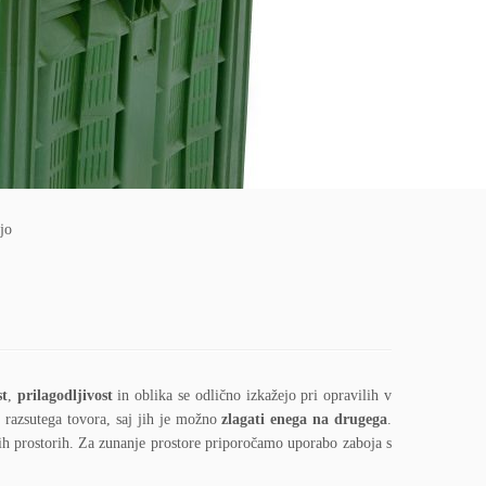
jo
st
,
prilagodljivost
in oblika se odlično izkažejo pri opravilih v
e razsutega tovora, saj jih je možno
zlagati enega na drugega
.
jih prostorih. Za zunanje prostore priporočamo uporabo zaboja s