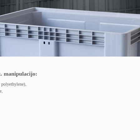
z. manipulacijo:
 polyethylene),
e,