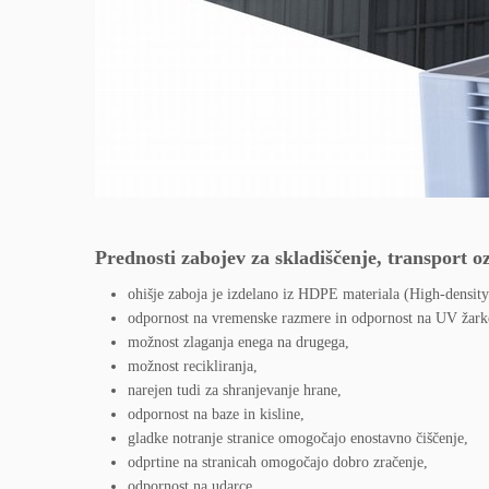
Prednosti zabojev za skladiščenje, transport o
ohišje zaboja je izdelano iz HDPE materiala (High-density
odpornost na vremenske razmere in odpornost na UV žark
možnost zlaganja enega na drugega,
možnost recikliranja,
narejen tudi za shranjevanje hrane,
odpornost na baze in kisline,
gladke notranje stranice omogočajo enostavno čiščenje,
odprtine na stranicah omogočajo dobro zračenje,
odpornost na udarce.