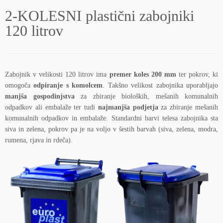
2-KOLESNI plastični zabojniki
120 litrov
Zabojnik v velikosti 120 litrov ima
premer koles 200 mm
ter pokrov, ki
omogoča
odpiranje s komolcem
. Takšno velikost zabojnika uporabljajo
manjša gospodinjstva
za zbiranje bioloških, mešanih komunalnih
odpadkov ali embalaže ter tudi
najmanjša podjetja
za zbiranje mešanih
komunalnih odpadkov in embalaže. Standardni barvi telesa zabojnika sta
siva in zelena, pokrov pa je na voljo v šestih barvah (siva, zelena, modra,
rumena, rjava in rdeča).