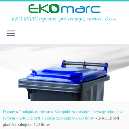
EKO MARC trgovina, proizvodnja, storitve, d.o.o.
Skoči
na
vsebino
Domov
»
Prodajni asortiman
»
Zabojniki za zbiranje-ločevanje odpadkov-
surovin
»
2-KOLESNI plastični zabojniki 60-360 litrov
»
2-KOLESNI
plastični zabojniki 120 litrov