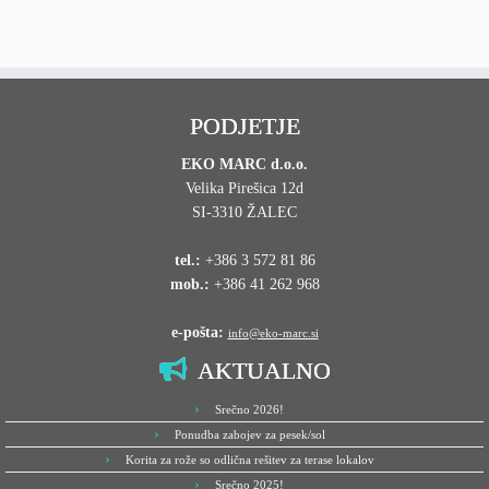
PODJETJE
EKO MARC d.o.o.
Velika Pirešica 12d
SI-3310 ŽALEC
tel.:
+386 3 572 81 86
mob.:
+386 41 262 968
e-pošta:
info@eko-marc.si
AKTUALNO
Srečno 2026!
Ponudba zabojev za pesek/sol
Korita za rože so odlična rešitev za terase lokalov
Srečno 2025!