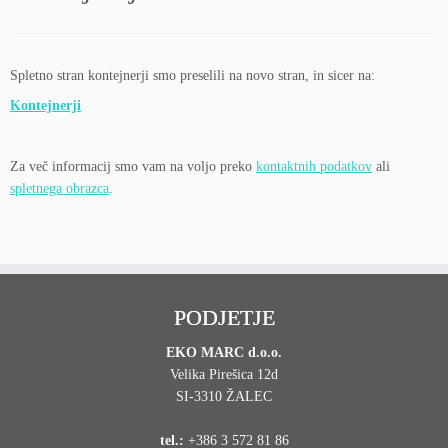
Spletno stran kontejnerji smo preselili na novo stran, in sicer na:
Kontejnerji
Za več informacij smo vam na voljo preko
kontaktnih podatkov
ali
spletnega obrazca
.
PODJETJE
EKO MARC d.o.o.
Velika Pirešica 12d
SI-3310 ŽALEC
tel.:
+386 3 572 81 86