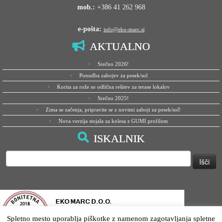
mob.:
+386 41 262 968
e-pošta:
info@eko-marc.si
AKTUALNO
Srečno 2026!
Ponudba zabojev za pesek/sol
Korita za rože so odlična rešitev za terase lokalov
Srečno 2025!
Zima se začenja, pripravite se z novimi zaboji za pesek/sol!
Nova verzija stojala za kolesa z GUMI profilom
ISKALNIK
Išči:
Spletno mesto uporablja piškotke z namenom zagotavljanja spletne